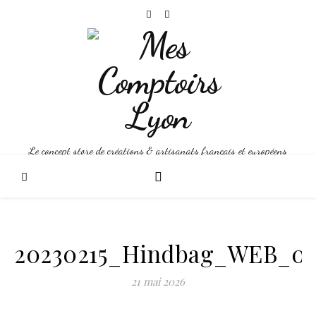
Le concept store de créations & artisanats français et européens
20230215_Hindbag_WEB_0
21 mai 2026