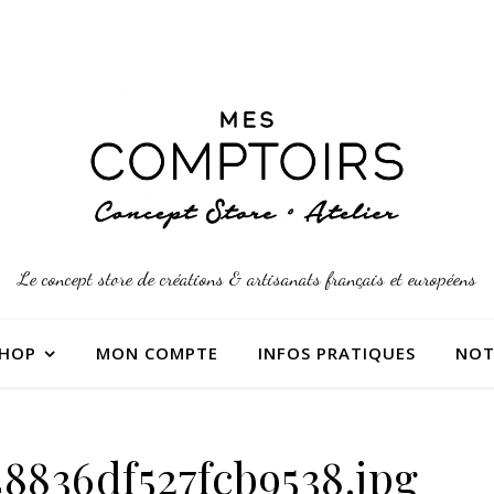
Le concept store de créations & artisanats français et européens
SHOP
MON COMPTE
INFOS PRATIQUES
NOT
8836df527fcb9538.jpg