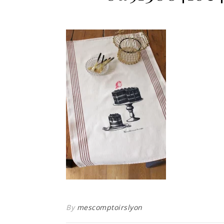
By
mescomptoirslyon