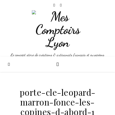
Le concept store de créations & artisanats français et européens
porte-cle-leopard-
marron-fonce-les-
copines-d-abord-1