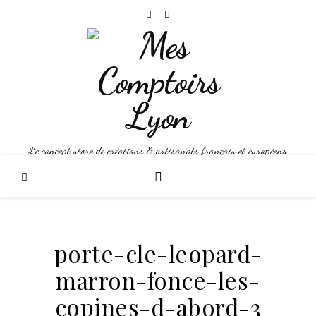
Le concept store de créations & artisanats français et européens
porte-cle-leopard-
marron-fonce-les-
copines-d-abord-3