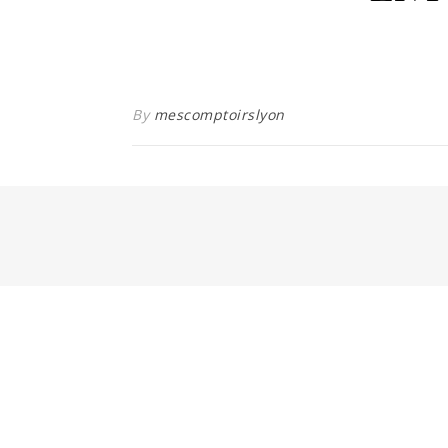
By
mescomptoirslyon