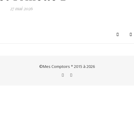
Le concept store de créations & artisanats français et européens
27 mai 2026
©Mes Comptoirs * 2015 à 2026