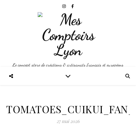
Le concept store de créations & artisanats français et européens
TOMATOES_CUIKUI_FAN_
27 mai 2026