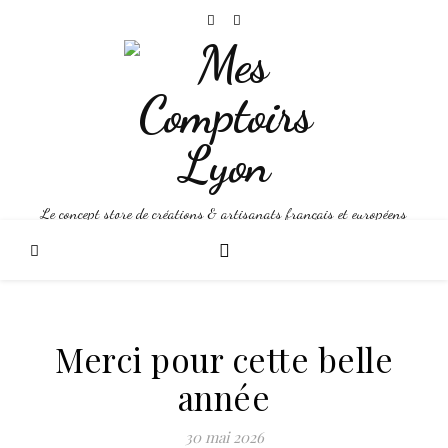
Le concept store de créations & artisanats français et européens
Merci pour cette belle
année
30 mai 2026