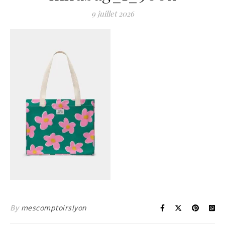
9 juillet 2026
By
mescomptoirslyon