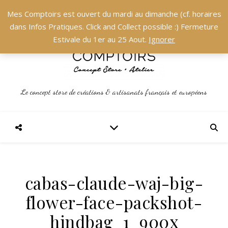
Mes Comptoirs est ouvert du mardi au dimanche (cf. horaires
dans Infos Pratiques. Click and Collect possible :) Fermeture
Estivale du 1er au 25 Aout.
Ignorer
Le concept store de créations & artisanats français et européens
cabas-claude-waj-big-
flower-face-packshot-
hindbag_1_900x