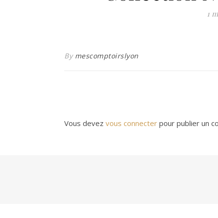
1 m
By
mescomptoirslyon
Vous devez
vous connecter
pour publier un c