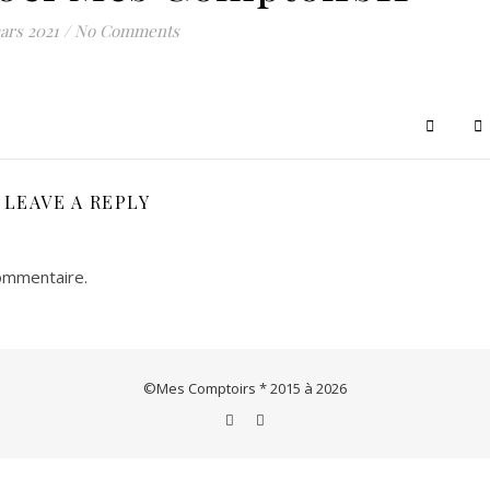
Le concept store de créations & artisanats français et européens
ars 2021
/
No Comments
LEAVE A REPLY
ommentaire.
©Mes Comptoirs * 2015 à 2026