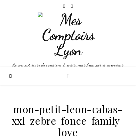
Le concept store de créations & artisanats français et européens
mon-petit-leon-cabas-
xxl-zebre-fonce-family-
love