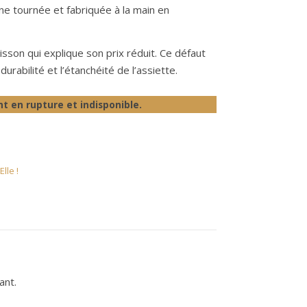
ine tournée et fabriquée à la main en
isson qui explique son prix réduit. Ce défaut
durabilité et l’étanchéité de l’assiette.
t en rupture et indisponible.
lle !
ant.