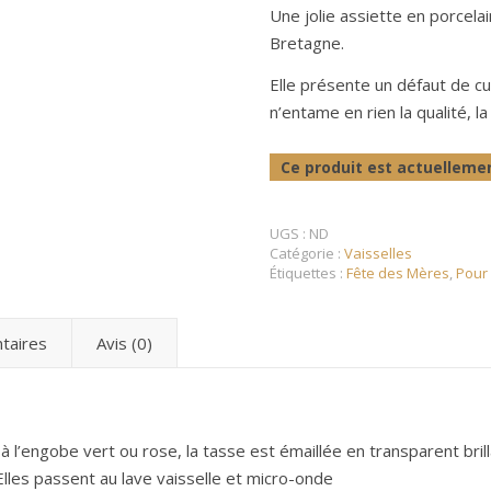
Une jolie assiette en porcela
Le concept store de créations & artisanats français et européens
Bretagne.
Elle présente un défaut de cu
n’entame en rien la qualité, la 
Ce produit est actuellemen
UGS :
ND
Catégorie :
Vaisselles
Étiquettes :
Fête des Mères
,
Pour E
taires
Avis (0)
 l’engobe vert ou rose, la tasse est émaillée en transparent brill
Elles passent au lave vaisselle et micro-onde