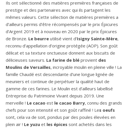
Ils ont sélectionné des matières premières françaises de
prestige et des partenaires avec qui ils partagent les
mêmes valeurs. Cette sélection de matières premières a
d’ailleurs permis d’être récompensés par le prix Épicures
d’Argent 2019 et à nouveau en 2020 par le prix Épicures
de Bronze.
Le beurre
utilisé vient d’
Isigny Sainte-Mère
,
reconnu d’appellation d’origine protégée (AOP). Son goût
délicat et sa texture onctueuse donnent aux biscuits de
délicieuses saveurs.
La farine de blé
provient
des
Moulins de Versailles
, incroyable moulin en pleine ville ! La
famille Chaudé est descendante d’une longue lignée de
meuniers et continue de perpétuer la qualité haut de
gamme de ces farines. Le Moulin est d’ailleurs labellisé
Entreprise du Patrimoine Vivant depuis 2019. Une
merveille !
Le cacao
est
le cacao Barry
, connu des grands
chefs pour son intensité et son goût raffiné ! Le
s oeufs
sont, cela va de soit, pondus par des poules élevées en
plein air !
Le yuzu
et
les épices
sont achetés dans les