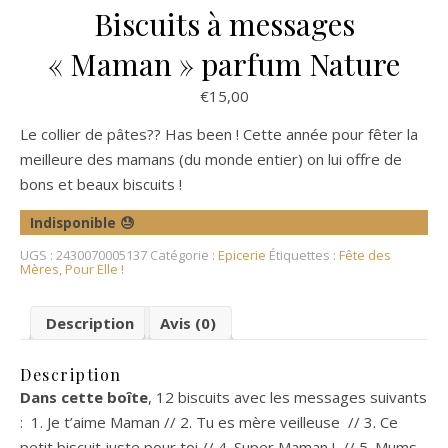
Biscuits à messages
« Maman » parfum Nature
€
15,00
Le collier de pâtes?? Has been ! Cette année pour fêter la
meilleure des mamans (du monde entier) on lui offre de
bons et beaux biscuits !
Indisponible 😓
UGS :
2430070005137
Catégorie :
Epicerie
Étiquettes :
Fête des
Mères
,
Pour Elle !
Description
Avis (0)
Description
Dans cette boîte
, 12 biscuits avec les messages suivants
: 1. Je t’aime Maman // 2. Tu es mère veilleuse // 3. Ce
petit biscuit juste pour toi // 4. Super Maman ! // 5. Mums