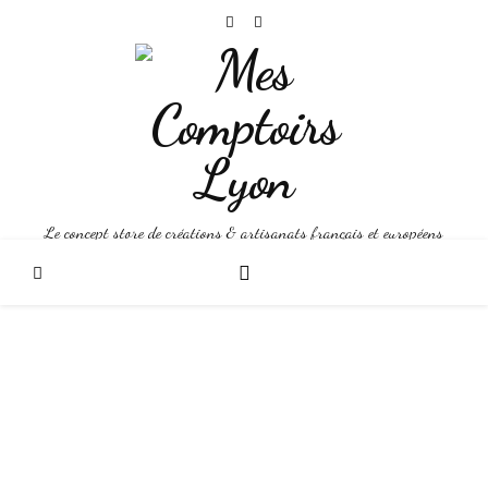
Le concept store de créations & artisanats français et européens