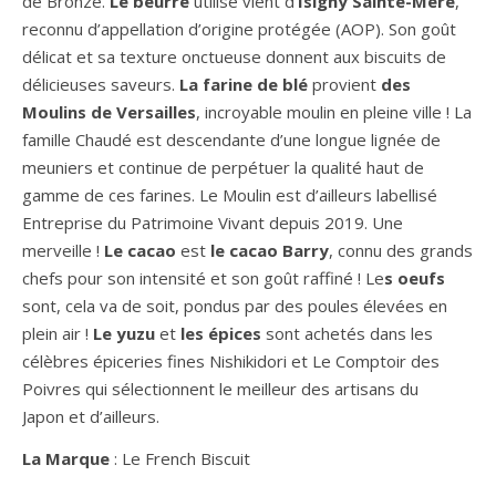
de Bronze.
Le beurre
utilisé vient d’
Isigny Sainte-Mère
,
reconnu d’appellation d’origine protégée (AOP). Son goût
délicat et sa texture onctueuse donnent aux biscuits de
délicieuses saveurs.
La farine de blé
provient
des
Moulins de Versailles
, incroyable moulin en pleine ville ! La
famille Chaudé est descendante d’une longue lignée de
meuniers et continue de perpétuer la qualité haut de
gamme de ces farines. Le Moulin est d’ailleurs labellisé
Entreprise du Patrimoine Vivant depuis 2019. Une
merveille !
Le cacao
est
le cacao Barry
, connu des grands
chefs pour son intensité et son goût raffiné ! Le
s oeufs
sont, cela va de soit, pondus par des poules élevées en
plein air !
Le yuzu
et
les épices
sont achetés dans les
célèbres épiceries fines Nishikidori et Le Comptoir des
Poivres qui sélectionnent le meilleur des artisans du
Japon et d’ailleurs.
La Marque
: Le French Biscuit