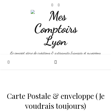
Le concept store de créations & artisanats français et européens
Carte Postale & enveloppe (Je
voudrais toujours)