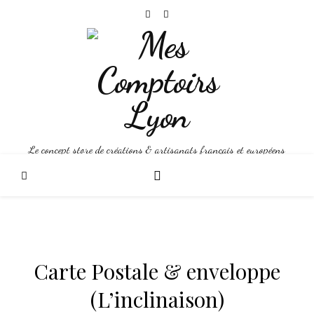
Le concept store de créations & artisanats français et européens
Carte Postale & enveloppe
(L’inclinaison)