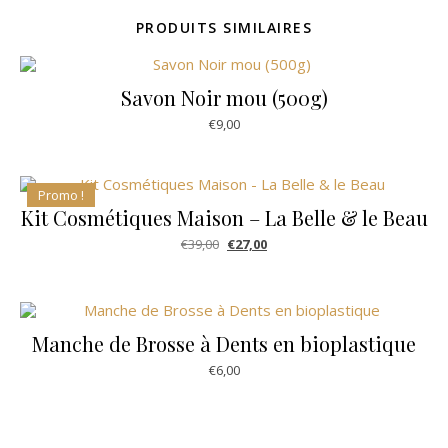
PRODUITS SIMILAIRES
Savon Noir mou (500g)
€
9,00
Promo !
Kit Cosmétiques Maison – La Belle & le Beau
Le prix initial était : €39,00.
Le prix actuel est : €27,00.
€
39,00
€
27,00
Manche de Brosse à Dents en bioplastique
€
6,00
Ce produit a plusieurs variations