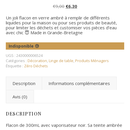
Le prix initial était : €9,00.
Le prix actuel est : €6,30.
€
9,00
€
6,30
Un joli flacon en verre ambré à remplir de différents
liquides pour la maison ou pour ses produits de beauté,
pour limiter les déchets et customiser vos pièces d’eau
avec chic 😇 Made in Grande-Bretagne
Indisponible 😓
UGS :
2430000006524
Catégories :
Décoration
,
Linge de table
,
Produits Ménagers
Étiquette :
Zéro Déchets
Description
Informations complémentaires
Avis (0)
DESCRIPTION
Flacon de 300mL avec vaporisateur noir. Sa teinte ambrée