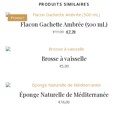
PRODUITS SIMILAIRES
Promo !
Flacon Gachette Ambrée (500 mL)
Le prix initial était : €11,00.
Le prix actuel est : €7,70.
€
11,00
€
7,70
Brosse à vaisselle
€
5,00
Éponge Naturelle de Méditerranée
€
16,00