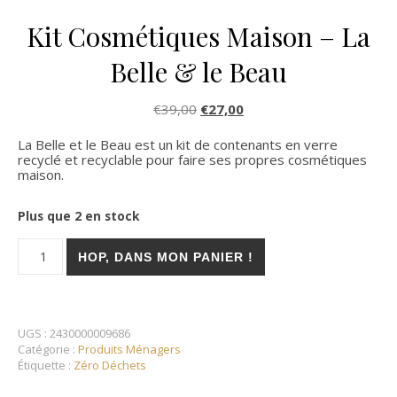
Kit Cosmétiques Maison – La
Belle & le Beau
Le prix initial était : €39,00.
Le prix actuel est : €27,0
€
39,00
€
27,00
La Belle et le Beau est un kit de contenants en verre
recyclé et recyclable pour faire ses propres cosmétiques
maison.
Plus que 2 en stock
quantité de Kit Cosmétiques Maison - La Belle & le Beau
HOP, DANS MON PANIER !
UGS :
2430000009686
Catégorie :
Produits Ménagers
Étiquette :
Zéro Déchets