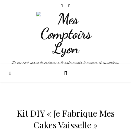
Le concept store de créations & artisanats français et européens
Kit DIY « Je Fabrique Mes
Cakes Vaisselle »