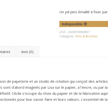
Le concept store de créations & artisanats français et européens
Un joli pins émaillé à fixer pa
Indisponible 😓
UGS :
2430010004657
Catégorie :
Pins & Broches
taires
Avis (0)
on de papeterie et un studio de création qui conçoit des article
 sont d’abord imaginés par Lisa sur le papier, à l’encre, ou par la
éfinitif. Cécile s’occupe du choix du papier et de la fabrication au
ionnés pour leur savoir-faire et leurs valeurs. L’essentiel de la 