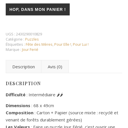
quantité de Puzzle 1000 pièces - Sortir le chien
HOP, DANS MON PANIER !
UGS :
2430290010829
Catégorie :
Puzzles
Étiquettes :
Fête des Mères
,
Pour Elle !
,
Pour Lui !
Marque :
Jour Ferié
Description
Avis (0)
DESCRIPTION
Difficulté
: Intermédiaire 🌶🌶
Dimensions
: 68 x 49cm
Composition
: Carton + Papier (source mixte : recyclé et
venant de forêts durablement gérées)
Les Valeurs
:
Faire un puzzle Jour Férié, c’est ouvrir une