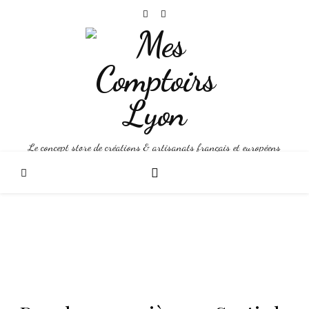
Le concept store de créations & artisanats français et européens