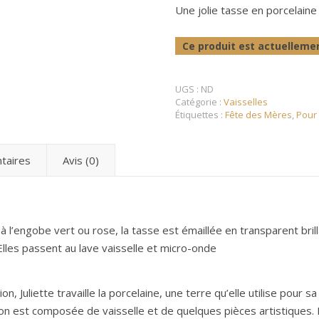
Une jolie tasse en porcelaine
Le concept store de créations & artisanats français et européens
Ce produit est actuellemen
UGS :
ND
Catégorie :
Vaisselles
Étiquettes :
Fête des Mères
,
Pour E
taires
Avis (0)
 l’engobe vert ou rose, la tasse est émaillée en transparent brill
Elles passent au lave vaisselle et micro-onde
on, Juliette travaille la porcelaine, une terre qu’elle utilise pour 
on est composée de vaisselle et de quelques pièces artistiques. L