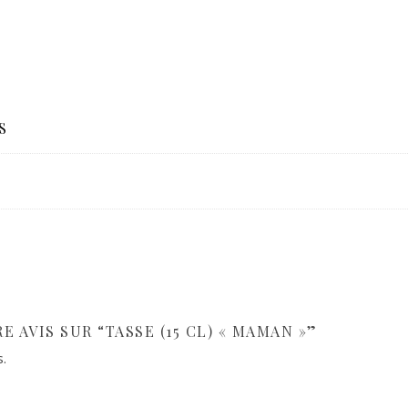
S
E AVIS SUR “TASSE (15 CL) « MAMAN »”
s.