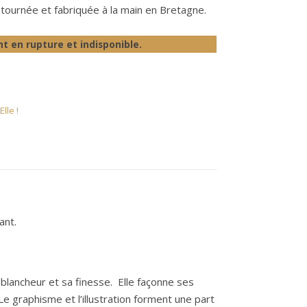
 tournée et fabriquée à la main en Bretagne.
t en rupture et indisponible.
lle !
ant.
sa blancheur et sa finesse. Elle façonne ses
e graphisme et l’illustration forment une part