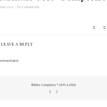
Le concept store de créations & artisanats français et européens
mai 2021
/
No Comments
LEAVE A REPLY
ommentaire.
©Mes Comptoirs * 2015 à 2026