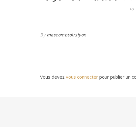
10 
By
mescomptoirslyon
Vous devez
vous connecter
pour publier un c