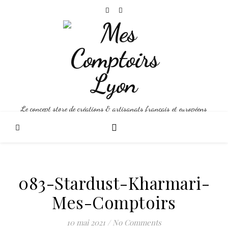
Le concept store de créations & artisanats français et européens
083-Stardust-Kharmari-
Mes-Comptoirs
10 mai 2021
/
No Comments