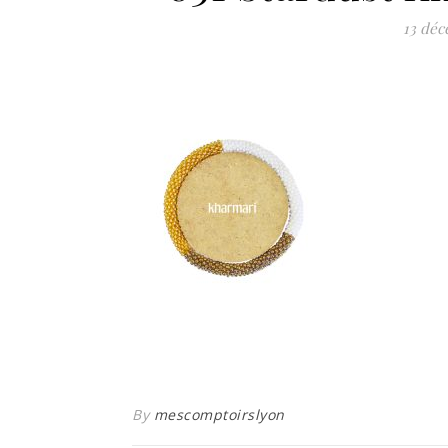
13 dé
By
mescomptoirslyon