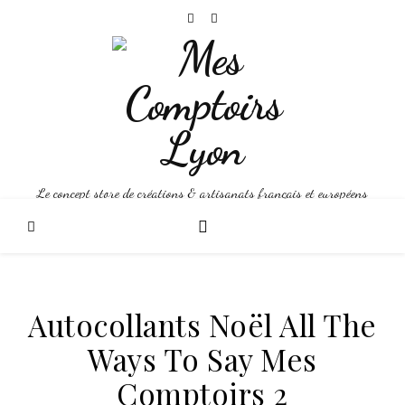
Le concept store de créations & artisanats français et européens
Autocollants Noël All The
Ways To Say Mes
Comptoirs 2