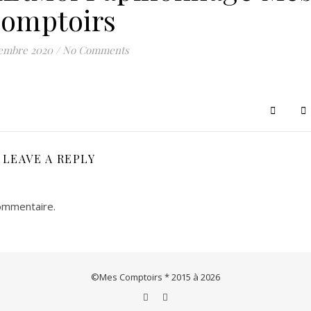
omptoirs
Le concept store de créations & artisanats français et européens
cembre 2020
/
No Comments
LEAVE A REPLY
ommentaire.
©Mes Comptoirs * 2015 à 2026