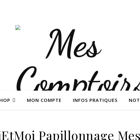
SHOP
MON COMPTE
INFOS PRATIQUES
NOT
oiEtMoi Papillonnage Me