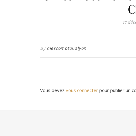
C
17 dé
By
mescomptoirslyon
Vous devez
vous connecter
pour publier un c