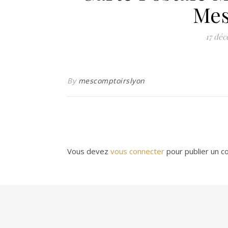
Mes
17 dé
By
mescomptoirslyon
Vous devez
vous connecter
pour publier un c