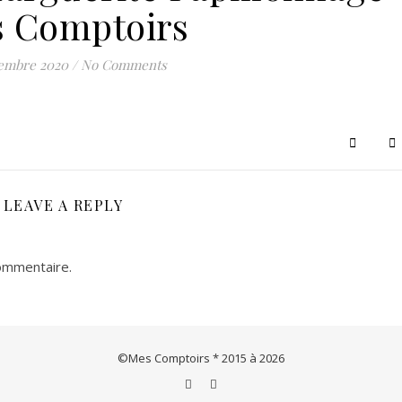
 Comptoirs
Le concept store de créations & artisanats français et européens
cembre 2020
/
No Comments
LEAVE A REPLY
ommentaire.
©Mes Comptoirs * 2015 à 2026