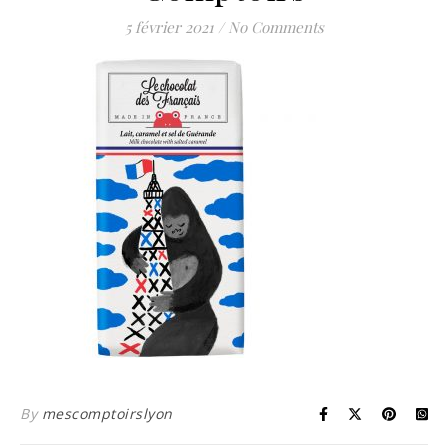
5 février 2021
/
No Comments
By
mescomptoirslyon