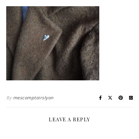
By
mescomptoirslyon
LEAVE A REPLY