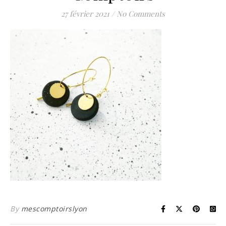
27 février 2021
/
No Comments
By
mescomptoirslyon