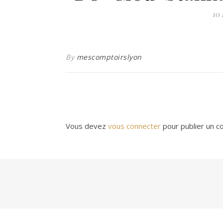
10 
By
mescomptoirslyon
Vous devez
vous connecter
pour publier un c