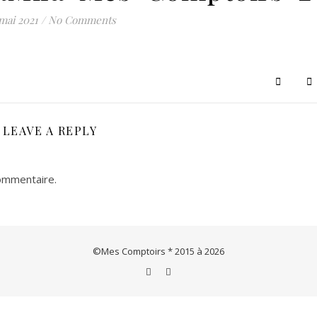
Le concept store de créations & artisanats français et européens
mai 2021
/
No Comments
LEAVE A REPLY
ommentaire.
©Mes Comptoirs * 2015 à 2026