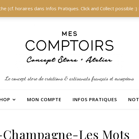
 (cf. horaires dans Infos Pratiques. Click and Collect possible :
Le concept store de créations & artisanats français et européens
SHOP
MON COMPTE
INFOS PRATIQUES
NOT
u-Champagne-Les Mots