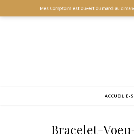
Mes Comptoirs est ouvert du mardi au dimanche
ACCUEIL E-
Bracelet-Voe