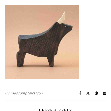
By
mescomptoirslyon
LEAVE A REPLY