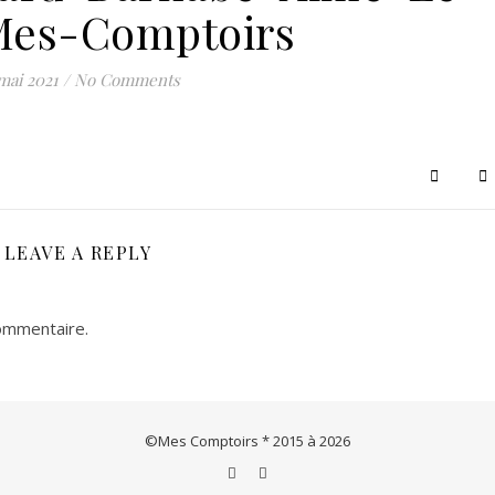
Mes-Comptoirs
Le concept store de créations & artisanats français et européens
mai 2021
/
No Comments
LEAVE A REPLY
ommentaire.
©Mes Comptoirs * 2015 à 2026