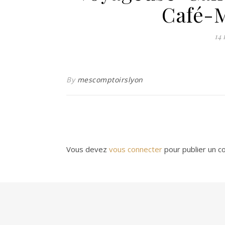
Café-
14 
By
mescomptoirslyon
Vous devez
vous connecter
pour publier un c