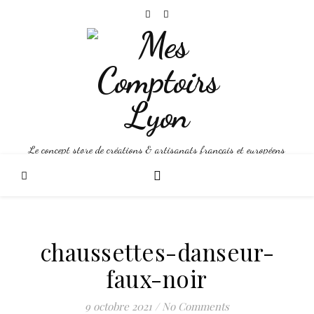
Le concept store de créations & artisanats français et européens
chaussettes-danseur-
faux-noir
9 octobre 2021
/
No Comments