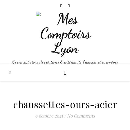
Le concept store de créations & artisanats français et européens
chaussettes-ours-acier
9 octobre 2021
/
No Comments