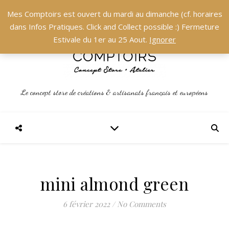
Mes Comptoirs est ouvert du mardi au dimanche (cf. horaires
dans Infos Pratiques. Click and Collect possible :) Fermeture
Estivale du 1er au 25 Aout.
Ignorer
Le concept store de créations & artisanats français et européens
mini almond green
6 février 2022
/
No Comments