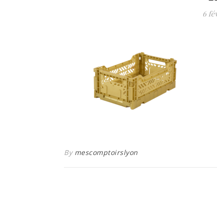
6 fé
By
mescomptoirslyon