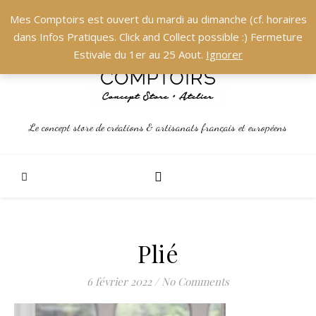
Mes Comptoirs est ouvert du mardi au dimanche (cf. horaires
dans Infos Pratiques. Click and Collect possible :) Fermeture
Estivale du 1er au 25 Aout.
Ignorer
Le concept store de créations & artisanats français et européens
Plié
6 février 2022
/
No Comments