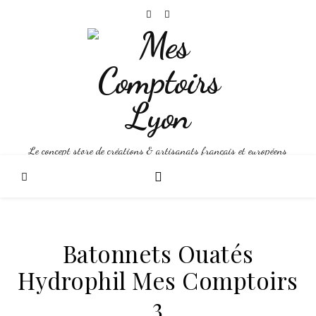
Le concept store de créations & artisanats français et européens
Batonnets Ouatés
Hydrophil Mes Comptoirs
3