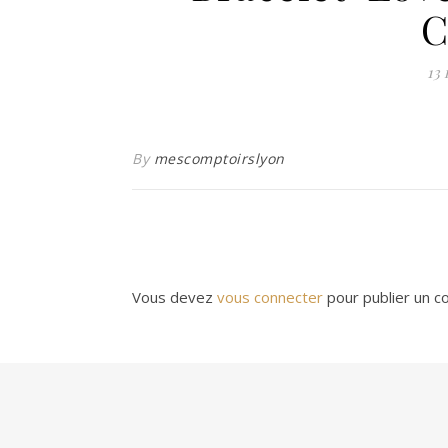
C
13 
By
mescomptoirslyon
Vous devez
vous connecter
pour publier un c