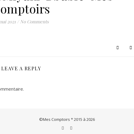
omptoirs
Le concept store de créations & artisanats français et européens
mai 2021
/
No Comments
LEAVE A REPLY
ommentaire.
©Mes Comptoirs * 2015 à 2026