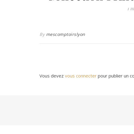
1 m
By
mescomptoirslyon
Vous devez
vous connecter
pour publier un c