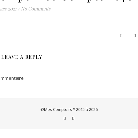
Le concept store de créations & artisanats français et européens
ars 2021
/
No Comments
LEAVE A REPLY
ommentaire.
©Mes Comptoirs * 2015 à 2026